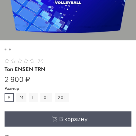
(0)
Топ ENSEN TRN
2 900 ₽
Размер
S
M
L
XL
2XL
В корзину