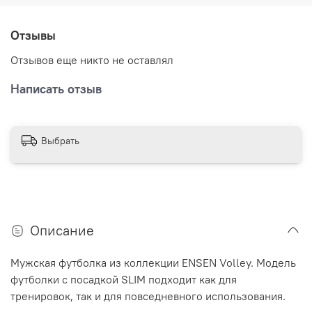
Высокотехнологичное нанесение не мешает при
Отзывы
движении, не натирает и не выцветает на протяжении
долгого времени.
Отзывов еще никто не оставлял
Написать отзыв
Выбрать
Описание
Мужская футболка из коллекции
ENSEN
Volley
.
Модель
футболки с посадкой
SLIM
подходит как для
тренировок, так и для повседневного использования.