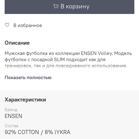
В корзину
В избранное
Описание
Мужская футболка из коллекции
ENSEN
Volley
.
Модель
футболки с посадкой
SLIM
подходит как для
тренировок, так и для повседневного использования.
Посадка
SLIM
подчеркивает естественные линии тела,
Показать полностью
при этом не сковывает движения и не доставляет
дискомфорта при занятиях спортом.
Характеристики
Футболка изготовлена из современного трикотажного
полотна, в состав которого входят хлопок (92%) и
Бренд
лайкра (8%). Благодаря наличию лайкры в составе,
ENSEN
футболка имеет достаточную растяжимость и
возможность возвращать первоначальную форму
.
Также
Состав
футболка тактильно приятна, благодаря достаточной
92% COTTON / 8% lYKRA
мягкости ткани
.