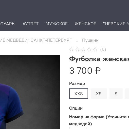
ССУАРЫ
АУТЛЕТ
МУЖСКОЕ
ЖЕНСКОЕ
"НЕВСКИЕ 
ИЕ МЕДВЕДИ" САНКТ-ПЕТЕРБУРГ
Пушкин
(0)
Футболка женска
3 700 ₽
Размер
XXS
XS
S
Опции
Номер на форме (Уточните 
медведей)