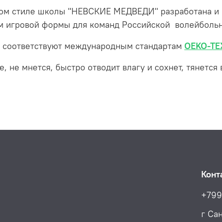
ном стиле школы "НЕВСКИЕ МЕДВЕДИ" разработана и 
м игровой формы для команд Российской волейбольн
а, соответствуют международным стандартам
OEKO-TEX
, не мнется, быстро отводит влагу и сохнет, тянется
Конт
+799
г Са