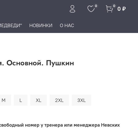
0
0
0 ₽
МЕДВЕДИ"
НОВИНКИ
О НАС
я. Основной. Пушкин
M
L
XL
2XL
3XL
свободный номер у тренера или менеджера Невских