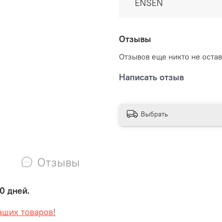
ENSEN
международным станда
Форма отличается мягкос
отводит влагу и сохнет,
Отзывы
радует яркими насыщен
Отзывов еще никто не оста
Написать отзыв
Выбрать
Отзывы
0 дней.
аших товаров!