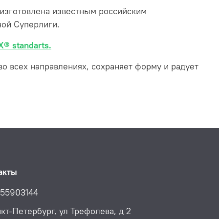
изготовлена известным российским
ой Суперлиги.
® standarts.
 во всех направлениях, сохраняет форму и радует
акты
55903144
нкт-Петербург, ул Трефолева, д 2