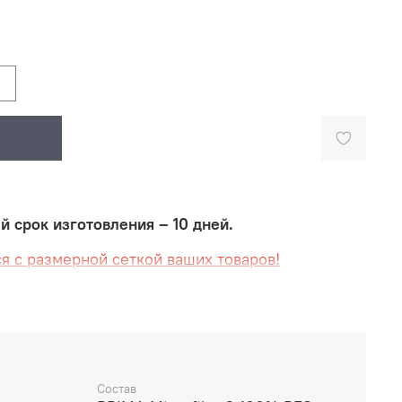
срок изготовления – 10 дней.
я с размерной сеткой ваших товаров!
 созданная в современном стиле школы
работана и изготовлена известным российским
- основным поставщиком игровой формы для
ейбольной Суперлиги.
Состав
емые для производства, соответствуют