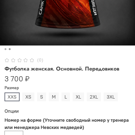
(0)
Футболка женская. Основной. Передовиков
3 700 ₽
Размер
XXS
XS
S
M
L
XL
2XL
3XL
Опции
Номер на форме (Уточните свободный номер у тренера
или менеджера Невских медведей)