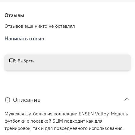
Высокотехнологичное нанесение не мешает при
Отзывы
движении, не натирает и не выцветает на протяжении
долгого времени.
Отзывов еще никто не оставлял
Написать отзыв
Выбрать
Описание
Мужская футболка из коллекции
ENSEN
Volley
.
Модель
футболки с посадкой
SLIM
подходит как для
тренировок, так и для повседневного использования.