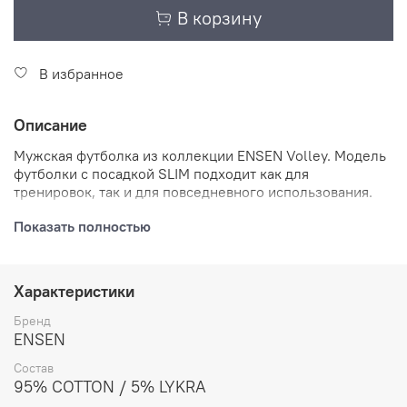
В корзину
В избранное
Описание
Мужская футболка из коллекции
ENSEN
Volley
.
Модель
футболки с посадкой
SLIM
подходит как для
тренировок, так и для повседневного использования.
Посадка
SLIM
подчеркивает естественные линии тела,
Показать полностью
при этом не сковывает движения и не доставляет
дискомфорта при занятиях спортом.
Характеристики
Футболка изготовлена из современного трикотажного
полотна, в состав которого входят хлопок (92%) и
Бренд
лайкра (8%). Благодаря наличию лайкры в составе,
ENSEN
футболка имеет достаточную растяжимость и
возможность возвращать первоначальную форму
.
Также
Состав
футболка тактильно приятна, благодаря достаточной
95% COTTON / 5% LYKRA
мягкости ткани
.