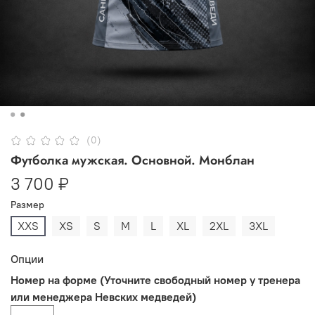
(0)
Футболка мужская. Основной. Монблан
3 700 ₽
Размер
XXS
XS
S
M
L
XL
2XL
3XL
Опции
Номер на форме (Уточните свободный номер у тренера
или менеджера Невских медведей)