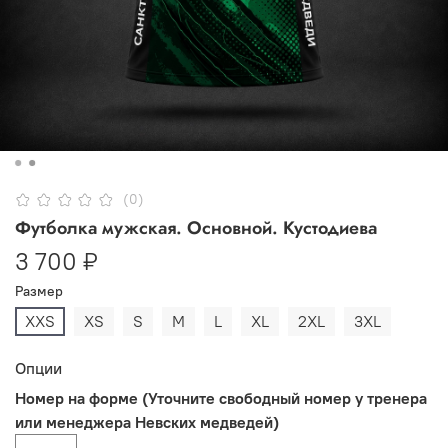
(0)
Футболка мужская. Основной. Кустодиева
3 700 ₽
Размер
XXS
XS
S
M
L
XL
2XL
3XL
Опции
Номер на форме (Уточните свободный номер у тренера
или менеджера Невских медведей)