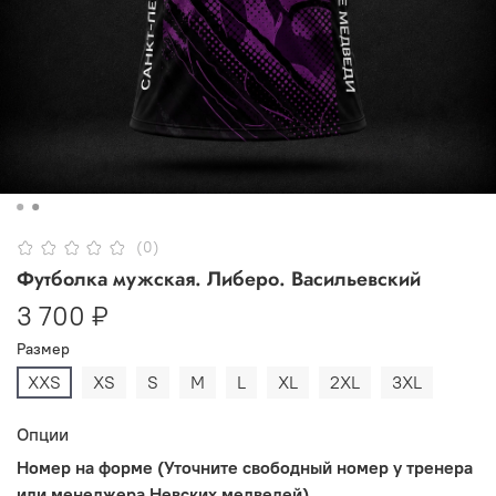
(0)
Футболка мужская. Либеро. Васильевский
3 700 ₽
Размер
XXS
XS
S
M
L
XL
2XL
3XL
Опции
Номер на форме (Уточните свободный номер у тренера
или менеджера Невских медведей)