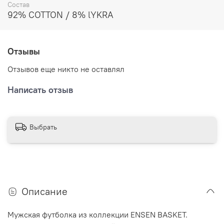
Состав
92% COTTON / 8% lYKRA
Высокотехнологичное нанесение не мешает при
движении, не натирает и не выцветает на протяжении
долгого времени.
Отзывы
Отзывов еще никто не оставлял
Написать отзыв
Выбрать
Описание
Мужская футболка из коллекции
ENSEN
BASKET
.