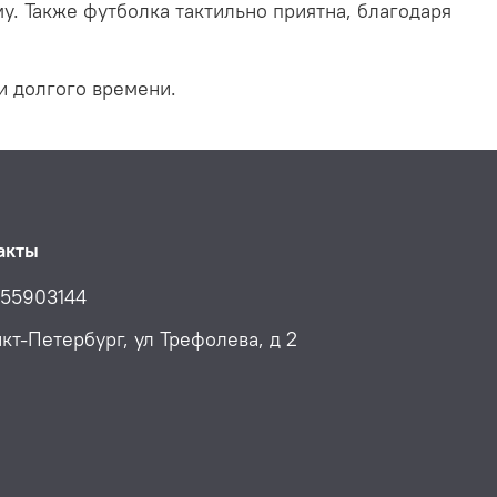
му
.
Также футболка тактильно приятна, благодаря
и долгого времени.
акты
55903144
нкт-Петербург, ул Трефолева, д 2