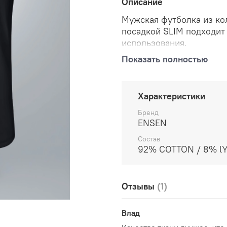
Описание
Мужская футболка из к
посадкой
SLIM
подходит 
использования.
Показать полностью
Посадка
SLIM
подчеркив
сковывает движения и н
Футболка изготовлена из
Характеристики
которого входят хлопок
Бренд
в составе, футболка им
ENSEN
возвращать первоначал
Состав
благодаря достаточной м
92% COTTON / 8% l
Высокотехнологичное на
и не выцветает на прот
Отзывы
(1)
Влад