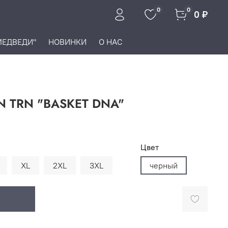
0
0
0 ₽
МЕДВЕДИ"
НОВИНКИ
О НАС
 TRN "BASKET DNA"
Цвет
XL
2XL
3XL
черный