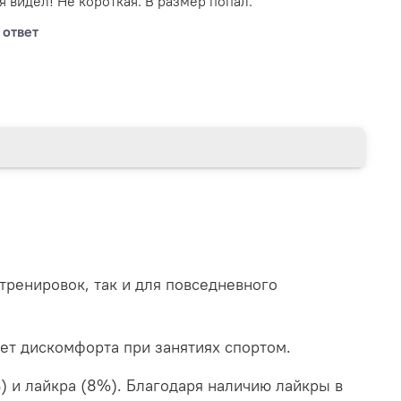
я видел! Не короткая. В размер попал.
 ответ
 тренировок, так и для повседневного
яет дискомфорта при занятиях спортом.
) и лайкра (8%). Благодаря наличию лайкры в