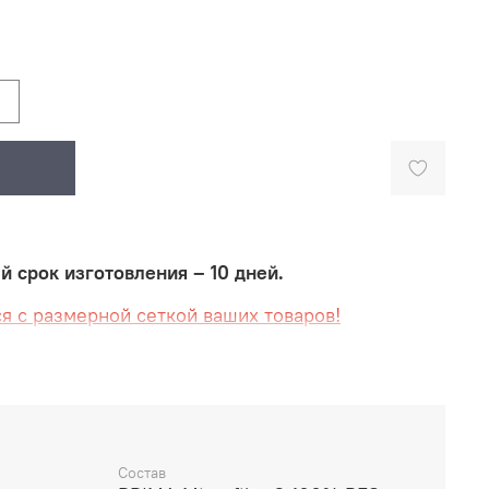
срок изготовления – 10 дней.
я с размерной сеткой ваших товаров!
 созданная в современном стиле школы
работана и изготовлена известным российским
- основным поставщиком игровой формы для
ейбольной Суперлиги.
Состав
емые для производства, соответствуют