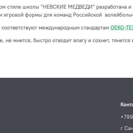
ном стиле школы "НЕВСКИЕ МЕДВЕДИ" разработана и 
м игровой формы для команд Российской волейбольн
а, соответствуют международным стандартам
OEKO-TEX
, не мнется, быстро отводит влагу и сохнет, тянется
Конт
+799
г Са