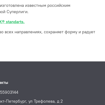
изготовлена известным российским
ой Суперлиги.
® standarts.
 во всех направлениях, сохраняет форму и радует
акты
55903144
нкт-Петербург, ул Трефолева, д 2