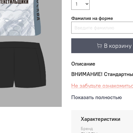
Фамилия на форме
В корзину
Описание
ВНИМАНИЕ! Стандартный 
Не забудьте ознакомитьс
Ваша спортивная форма,
Показать полностью
"НЕВСКИЕ МЕДВЕДИ" раз
производителем ENSEN 
команд Российской вол
Характеристики
Бренд
Все красители, использу