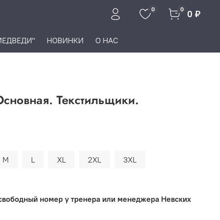
0
0
0 ₽
МЕДВЕДИ"
НОВИНКИ
О НАС
сновная. Текстильщики.
M
L
XL
2XL
3XL
свободный номер у тренера или менеджера Невских