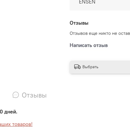
ENSEN
международным станда
Форма отличается мягкос
отводит влагу и сохнет,
Отзывы
радует яркими насыщен
Отзывов еще никто не оста
Написать отзыв
Выбрать
Отзывы
0 дней.
аших товаров!