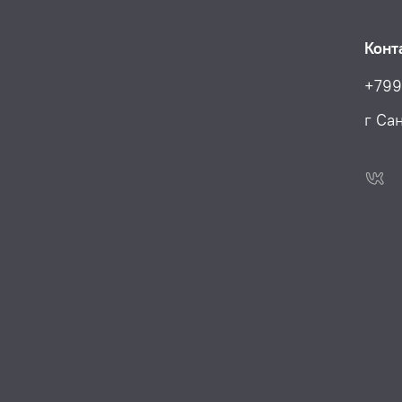
Конт
+799
г Са