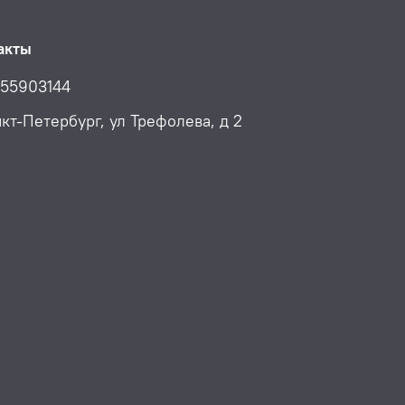
акты
55903144
нкт-Петербург, ул Трефолева, д 2