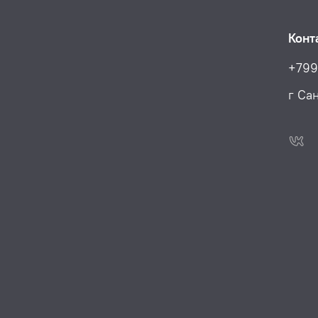
Конт
+799
г Са