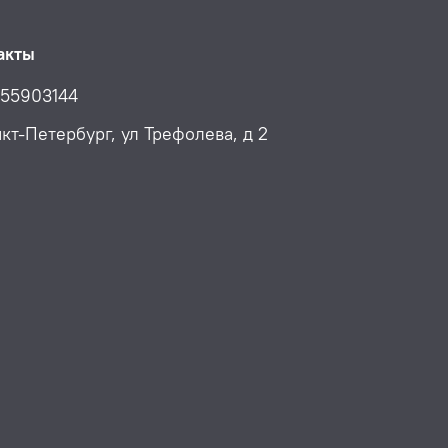
акты
55903144
нкт-Петербург, ул Трефолева, д 2